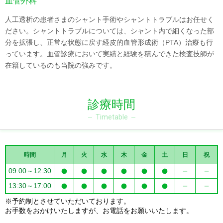
血管外科
人工透析の患者さまのシャント手術やシャントトラブルはお任せく
ださい。シャントトラブルについては、シャント内で細くなった部
分を拡張し、正常な状態に戻す経皮的血管形成術（PTA）治療も行
っています。血管診療において実績と経験を積んできた検査技師が
在籍しているのも当院の強みです。
診療時間
Timetable
時間
月
火
水
木
金
土
日
祝
09:00～12:30
13:30～17:00
※予約制とさせていただいております。
お手数をおかけいたしますが、お電話をお願いいたします。